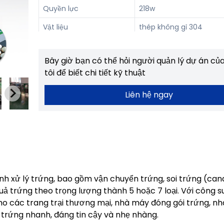
Quyền lực
218w
Vật liệu
thép không gỉ 304
Cấp
7 cấp độ
Bây giờ bạn có thể hỏi người quản lý dự án củ
tôi để biết chi tiết kỹ thuật
Liên hệ ngay
nh xử lý trứng, bao gồm vận chuyển trứng, soi trứng (can
quả trứng theo trọng lượng thành 5 hoặc 7 loại. Với công 
o các trang trại thương mại, nhà máy đóng gói trứng, n
trứng nhanh, đáng tin cậy và nhẹ nhàng.