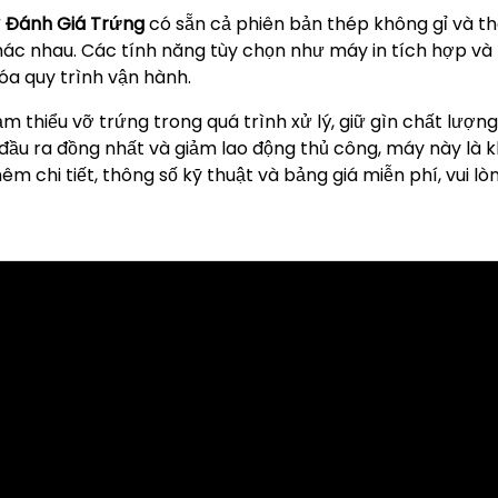
 Đánh Giá Trứng
có sẵn cả phiên bản thép không gỉ và t
hác nhau. Các tính năng tùy chọn như máy in tích hợp v
óa quy trình vận hành.
m thiểu vỡ trứng trong quá trình xử lý, giữ gìn chất lượng
 đầu ra đồng nhất và giảm lao động thủ công, máy này là 
hêm chi tiết, thông số kỹ thuật và bảng giá miễn phí, vui lòn