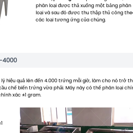
phân loại được thả xuống một bảng phân
loại và sau đó được thu thập thủ công th
các loại tương ứng của chúng.
Z-4000
lý hiệu quả lên đến 4.000 trứng mỗi giờ, làm cho nó trở t
ầu chế biến trứng vừa phải. Máy này có thể phân loại chí
chính xác ±1 gram.
±1