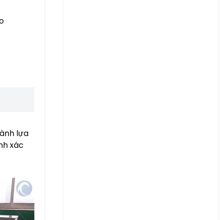
eo
hành lựa
nh xác