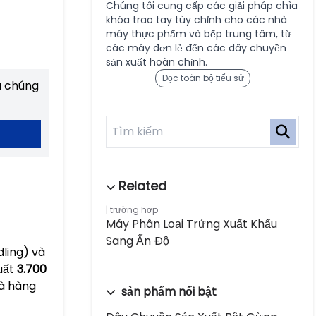
Chúng tôi cung cấp các giải pháp chìa
khóa trao tay tùy chỉnh cho các nhà
máy thực phẩm và bếp trung tâm, từ
các máy đơn lẻ đến các dây chuyền
sản xuất hoàn chỉnh.
Đọc toàn bộ tiểu sử
a chúng
trường hợp
Máy Phân Loại Trứng Xuất Khẩu
Sang Ấn Độ
dling) và
suất
3.700
hà hàng
sản phẩm nổi bật