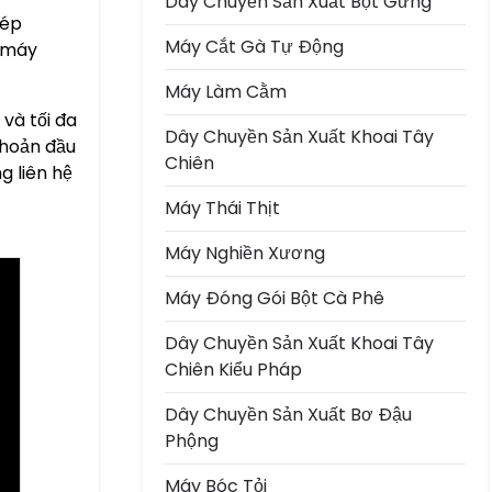
Dây Chuyền Sản Xuất Bột Gừng
hép
Máy Cắt Gà Tự Động
à máy
Máy Làm Cằm
 và tối đa
Dây Chuyền Sản Xuất Khoai Tây
khoản đầu
Chiên
g liên hệ
Máy Thái Thịt
Máy Nghiền Xương
Máy Đóng Gói Bột Cà Phê
Dây Chuyền Sản Xuất Khoai Tây
Chiên Kiểu Pháp
Dây Chuyền Sản Xuất Bơ Đậu
Phộng
Máy Bóc Tỏi