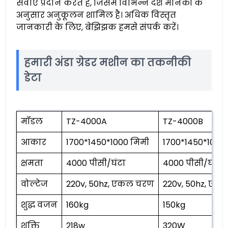
सेवाएँ प्रदान करते हैं, जिसमें विभिन्न देश मानकों के
अनुसार अनुकूलन शामिल है। अधिक विस्तृत
जानकारी के लिए, बेझिझक हमसे संपर्क करें।
हमारी अंडा ग्रेडर मशीन का तकनीकी
डेटा
मॉडल
TZ-4000A
TZ-4000B
आकार
1700*1450*1000 मिमी
1700*1450*1000
क्षमता
4000 पीसी/घंटा
4000 पीसी/घंटा
वोल्टेज
220v, 50hz, एकल चरण
220v, 50hz, एक
शुद्ध वजन
160kg
150kg
शक्ति
218w
320W