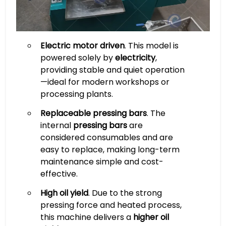
Electric motor driven
. This model is
powered solely by
electricity
,
providing stable and quiet operation
—ideal for modern workshops or
processing plants.
Replaceable pressing bars
. The
internal
pressing bars
are
considered consumables and are
easy to replace, making long-term
maintenance simple and cost-
effective.
High oil yield
. Due to the strong
pressing force and heated process,
this machine delivers a
higher oil