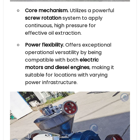
Core mechanism.​
​ Utilizes a powerful
​screw rotation​
​ system to apply
continuous, high pressure for
effective oil extraction.
​Power flexibility.
​ Offers exceptional
operational versatility by being
compatible with both ​
​electric
motors and diesel engines​
​, making it
suitable for locations with varying
power infrastructure.