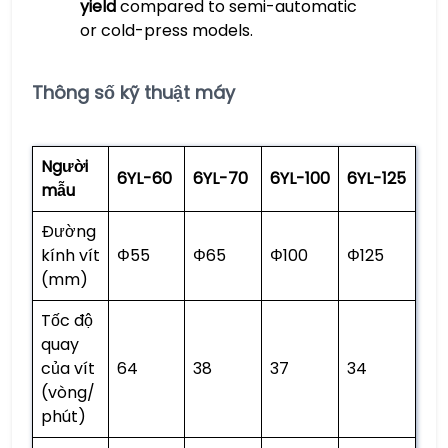
yield
compared to semi-automatic
or cold-press models.
Thông số kỹ thuật máy
Người
6YL-60
6YL-70
6YL-100
6YL-125
mẫu
Đường
kính vít
Φ55
Φ65
Φ100
Φ125
(mm)
Tốc độ
quay
của vít
64
38
37
34
(vòng/
phút)