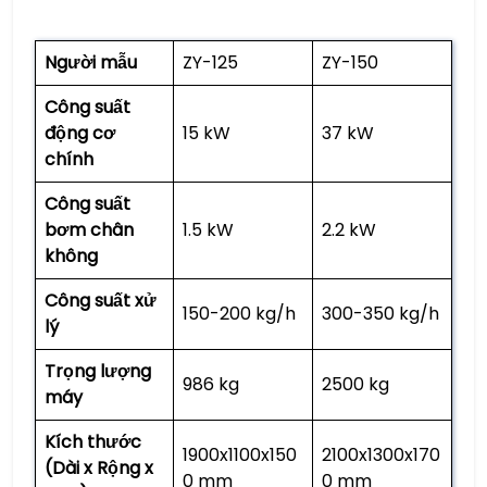
Người mẫu
ZY-125
ZY-150
Công suất
động cơ
15 kW
37 kW
chính
Công suất
bơm chân
1.5 kW
2.2 kW
không
Công suất xử
150-200 kg/h
300-350 kg/h
lý
Trọng lượng
986 kg
2500 kg
máy
Kích thước
1900x1100x150
2100x1300x170
(Dài x Rộng x
0 mm
0 mm