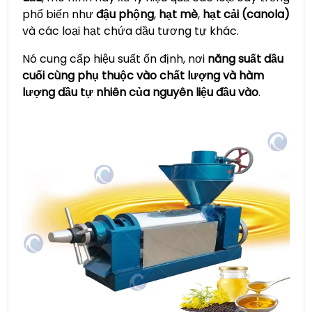
phổ biến như
​đậu phộng​
​,
​hạt mè​
​,
​hạt cải (canola)​
và các loại hạt chứa dầu tương tự khác.
Nó cung cấp hiệu suất ổn định, nơi
​năng suất dầu
cuối cùng phụ thuộc vào chất lượng và hàm
lượng dầu tự nhiên của nguyên liệu đầu vào​
​.