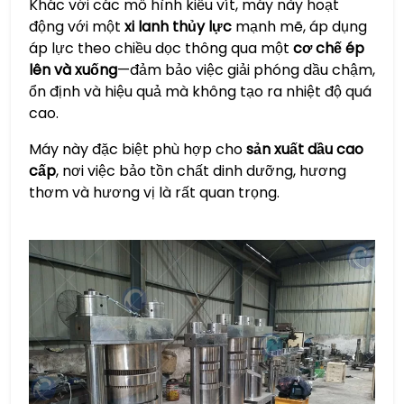
Khác với các mô hình kiểu vít, máy này hoạt
động với một
xi lanh thủy lực
mạnh mẽ, áp dụng
áp lực theo chiều dọc thông qua một
cơ chế ép
lên và xuống
—đảm bảo việc giải phóng dầu chậm,
ổn định và hiệu quả mà không tạo ra nhiệt độ quá
cao.
Máy này đặc biệt phù hợp cho
sản xuất dầu cao
cấp
, nơi việc bảo tồn chất dinh dưỡng, hương
thơm và hương vị là rất quan trọng.