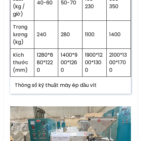
40-60
50-70
(kg /
230
350
giờ)
Trọng
lượng
240
280
1100
1400
(kg)
Kích
1280*8
1400*9
1900*12
2100*13
thước
80*122
00*126
00*130
00*170
(mm)
0
0
0
0
Thông số kỹ thuật máy ép dầu vít