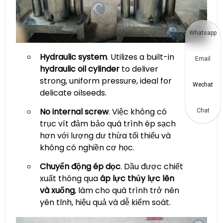
Whatsapp
Hydraulic system
. Utilizes a built-in
Email
hydraulic oil cylinder
to deliver
strong, uniform pressure, ideal for
Wechat
delicate oilseeds.
No internal screw
. Việc không có
Chat
trục vít đảm bảo quá trình ép sạch
hơn với lượng dư thừa tối thiểu và
không có nghiền cơ học.
Chuyển động ép dọc
. Dầu được chiết
xuất thông qua
áp lực thủy lực lên
và xuống
, làm cho quá trình trở nên
yên tĩnh, hiệu quả và dễ kiểm soát.