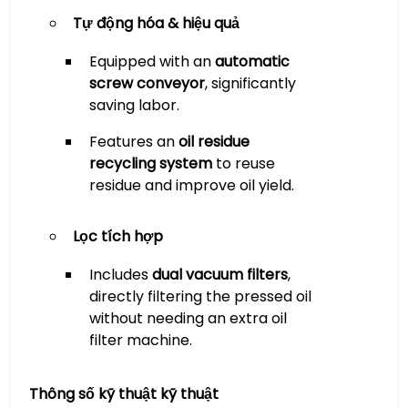
Tự động hóa & hiệu quả
​Equipped with an ​
​automatic
screw conveyor​
​, significantly
saving labor.
Features an ​
​oil residue
recycling system​
​ to reuse
residue and improve oil yield.
Lọc tích hợp
Includes ​
​dual vacuum filters​
​,
directly filtering the pressed oil
without needing an extra oil
filter machine.
Thông số kỹ thuật kỹ thuật