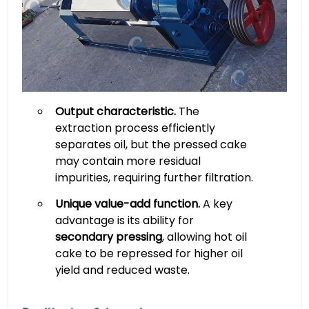
Output characteristic.​
​ The
extraction process efficiently
separates oil, but the pressed cake
may contain more residual
impurities, requiring further filtration.
​Unique value-add function.​
​ A key
advantage is its ability for
secondary pressing
, allowing hot oil
cake to be repressed for higher oil
yield and reduced waste.