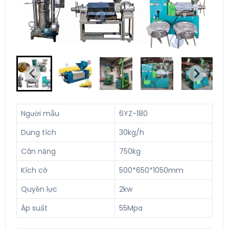
Người mẫu
6YZ-180
Dung tích
30kg/h
Cân nặng
750kg
Kích cỡ
500*650*1050mm
Quyền lực
2kw
Áp suất
55Mpa