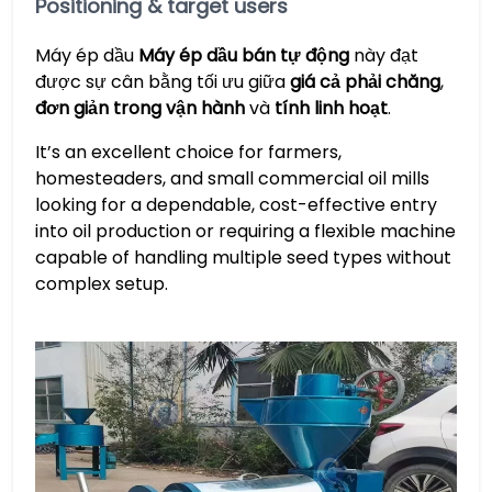
​Positioning & target users
Máy ép dầu
​Máy ép dầu bán tự động​
​ này đạt
được sự cân bằng tối ưu giữa
​giá cả phải chăng​
​,
đơn giản trong vận hành​
​ và
​tính linh hoạt​
​.
It’s an excellent choice for farmers,
homesteaders, and small commercial oil mills
looking for a dependable, cost-effective entry
into oil production or requiring a flexible machine
capable of handling multiple seed types without
complex setup.