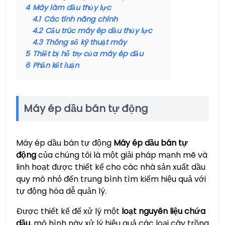
4
Máy làm dầu thủy lực
4.1
Các tính năng chính
4.2
Cấu trúc máy ép dầu thủy lực
4.3
Thông số kỹ thuật máy
5
Thiết bị hỗ trợ của máy ép dầu
6
Phần kết luận
Máy ép dầu bán tự động
Máy ép dầu bán tự động
​Máy ép dầu bán tự
động​
​ của chúng tôi là một giải pháp mạnh mẽ và
linh hoạt được thiết kế cho các nhà sản xuất dầu
quy mô nhỏ đến trung bình tìm kiếm hiệu quả với
tự động hóa dễ quản lý.
Được thiết kế để xử lý một
​loạt nguyên liệu chứa
dầu​
​, mô hình này xử lý hiệu quả các loại cây trồng