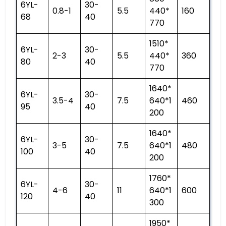
6YL-
30-
0.8-1
5.5
440*
160
68
40
770
1510*
6YL-
30-
2-3
5.5
440*
360
80
40
770
1640*
6YL-
30-
3.5-4
7.5
640*1
460
95
40
200
1640*
6YL-
30-
3-5
7.5
640*1
480
100
40
200
1760*
6YL-
30-
4-6
11
640*1
600
120
40
300
1950*