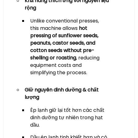
Khả năng thích ứng với nguyên liệu
rộng
​Unlike conventional presses,
this machine allows
hot
pressing of sunflower seeds,
peanuts, castor seeds, and
cotton seeds without pre-
shelling or roasting
, reducing
equipment costs and
simplifying the process.
Giữ nguyên dinh dưỡng & chất
lượng
Ép lạnh giữ lại tốt hơn các chất
dinh dưỡng tự nhiên trong hạt
dầu.
Dầu ép lạnh tinh khiết hơn và có