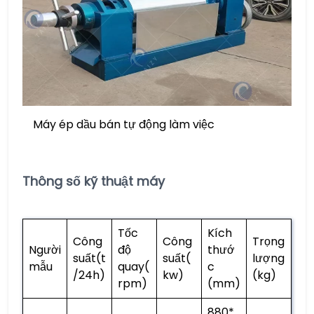
Máy ép dầu bán tự động làm việc
Thông số kỹ thuật máy
Tốc
Kích
Công
Công
Trọng
Người
độ
thướ
suất(t
suất(
lượng
mẫu
quay(
c
/24h)
kw)
(kg)
rpm)
(mm)
880*