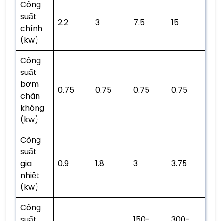
Công
suất
2.2
3
7.5
15
chính
(kw)
Công
suất
bơm
0.75
0.75
0.75
0.75
chân
không
(kw)
Công
suất
gia
0.9
1.8
3
3.75
nhiệt
(kw)
Công
suất
150-
300-