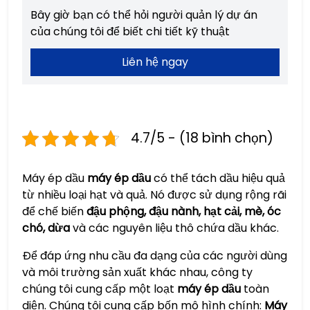
Bây giờ bạn có thể hỏi người quản lý dự án
của chúng tôi để biết chi tiết kỹ thuật
Liên hệ ngay
4.7/5 - (18 bình chọn)
Máy ép dầu
máy ép dầu
có thể tách dầu hiệu quả
từ nhiều loại hạt và quả. Nó được sử dụng rộng rãi
để chế biến
đậu phộng, đậu nành, hạt cải, mè, óc
chó, dừa
và các nguyên liệu thô chứa dầu khác.
Để đáp ứng nhu cầu đa dạng của các người dùng
và môi trường sản xuất khác nhau, công ty
chúng tôi cung cấp một loạt
máy ép dầu
toàn
diện. Chúng tôi cung cấp bốn mô hình chính:
Máy