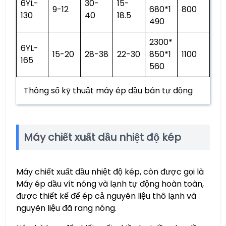
6YL-
30-
15-
9-12
680*1
800
130
40
18.5
490
2300*
6YL-
15-20
28-38
22-30
850*1
1100
165
560
Thông số kỹ thuật máy ép dầu bán tự động
Máy chiết xuất dầu nhiệt độ kép
Máy chiết xuất dầu nhiệt độ kép, còn được gọi là
Máy ép dầu vít nóng và lạnh tự động hoàn toàn,
được thiết kế để ép cả nguyên liệu thô lạnh và
nguyên liệu đã rang nóng.