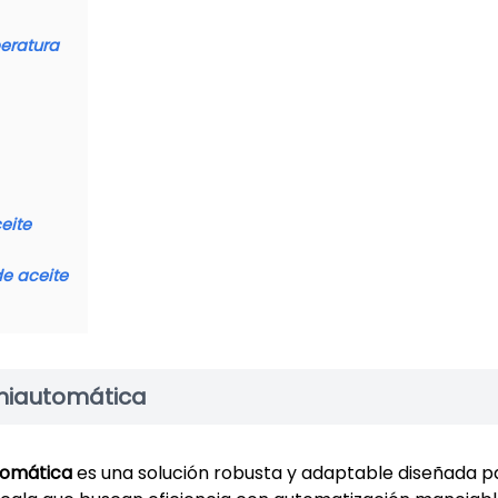
eratura
eite
e aceite
miautomática
omática​
​ es una solución robusta y adaptable diseñada p