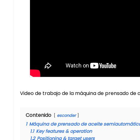
Video de trabajo de la máquina de prensado de 
Contenido
esconder
1
Máquina de prensado de aceite semiautomátic
1.1
​​Key features & operation​
1.2
​​Positioning & target users