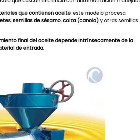
cala que buscan eficiencia con automatización manejabl
riales que contienen aceite​
​, este modelo procesa
etes​
​, ​
​semillas de sésamo​
​, ​
​colza (canola)​
​ y otras semillas
dimiento final del aceite depende intrínsecamente de la
terial de entrada​
​.