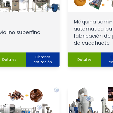
Máquina semi-
automática par
Molino superfino
fabricación de
de cacahuete
Obtener
O
Detalles
Detalles
cotización
co