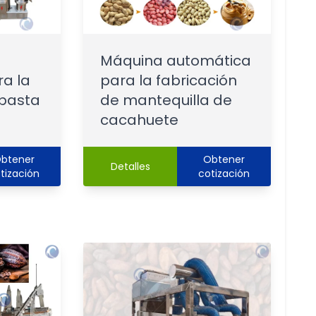
Máquina automática
a la
para la fabricación
 pasta
de mantequilla de
cacahuete
btener
Obtener
Detalles
tización
cotización