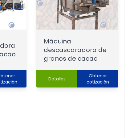
Máquina
adora
descascaradora de
cacao
granos de cacao
btener
Obtener
Detalles
tización
cotización