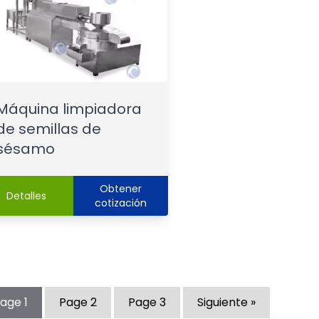
Máquina limpiadora
de semillas de
sésamo
Obtener
Detalles
cotización
Page
1
Page
2
Page
3
Siguiente »