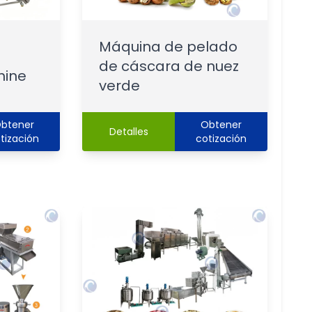
Máquina de pelado
de cáscara de nuez
hine
verde
btener
Obtener
Detalles
tización
cotización