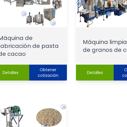
Máquina de
Máquina limpi
fabricación de pasta
de granos de 
de cacao
Obtener
O
Detalles
Detalles
cotización
co