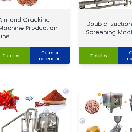
Almond Cracking
Double-suction
Machine Production
Screening Mac
Line
Obtener
O
Detalles
Detalles
cotización
co