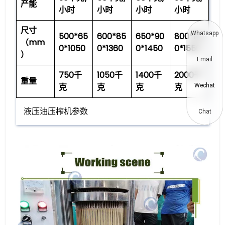
产能
小时
小时
小时
小时
尺寸
Whatsapp
500*65
600*85
650*90
800*110
（mm
0*1050
0*1360
0*1450
0*1550
）
Email
750
千
1050
千
1400千
2000
千
重量
克
克
克
克
Wechat
液压油压榨机参数
Chat