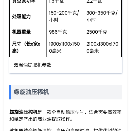
​真空泵功率​
1.5千瓦
2.2千瓦
150-200千克/
300-350千克/
​处理能力​
小时
小时
​机器重量​
986千克
2500千克
​尺寸（长x宽x
1900x1100x150
2100x1300x170
高）​
0毫米
0毫米
双温油提取机参数
螺旋油压榨机
螺旋油压榨机
是一款全自动热压型号，适合需要高效率
和稳定产出的商业油提取操作。
该机器结合智能温控、高压和高效过滤，提供优越的油