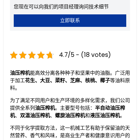
您现在可以向我们的项目经理询问技术细节
立即联系
4.7/5 - (18 votes)
油压榨机
能高效分离各种种子和坚果中的油脂。广泛用
于加工
花生、大豆、菜籽、芝麻、核桃、椰子
等油料原
料。
为了满足不同用户和生产环境的多样化需求，我们公司
提供全系列
油压榨机
。主要型号包括：
半自动油压榨
机
、
双温油压榨机
、
螺旋油压榨机
和
液压油压榨机
。
不同于化学提取方法，这一机械工艺有助于保留油的天
然营养、香气和风味，是商业生产者和健康意识用户的