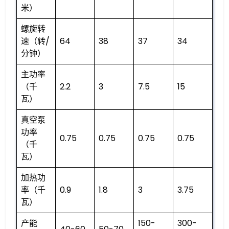
米）
螺旋转
速（转/
64
38
37
34
分钟）
主功率
（千
2.2
3
7.5
15
瓦）
真空泵
功率
0.75
0.75
0.75
0.75
（千
瓦）
加热功
率（千
0.9
1.8
3
3.75
瓦）
产能
150-
300-