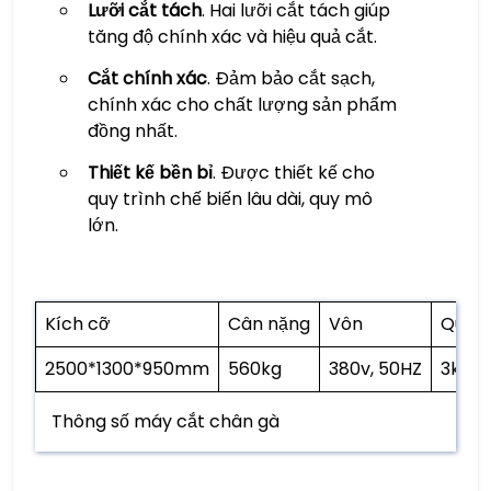
Lưỡi cắt tách
. Hai lưỡi cắt tách giúp
tăng độ chính xác và hiệu quả cắt.
Cắt chính xác
. Đảm bảo cắt sạch,
chính xác cho chất lượng sản phẩm
đồng nhất.
Thiết kế bền bỉ
. Được thiết kế cho
quy trình chế biến lâu dài, quy mô
lớn.
Kích cỡ
Cân nặng
Vôn
Quyền
2500*1300*950mm
560kg
380v, 50HZ
3kw
Thông số máy cắt chân gà