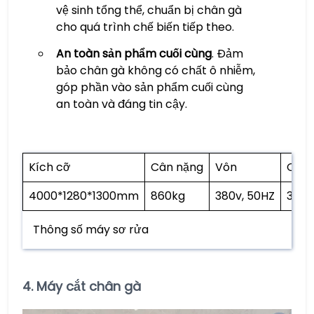
vệ sinh tổng thể, chuẩn bị chân gà
cho quá trình chế biến tiếp theo.
An toàn sản phẩm cuối cùng
. Đảm
bảo chân gà không có chất ô nhiễm,
góp phần vào sản phẩm cuối cùng
an toàn và đáng tin cậy.
Kích cỡ
Cân nặng
Vôn
Quyề
4000*1280*1300mm
860kg
380v, 50HZ
3,7k
Thông số máy sơ rửa
4.
Máy cắt chân gà