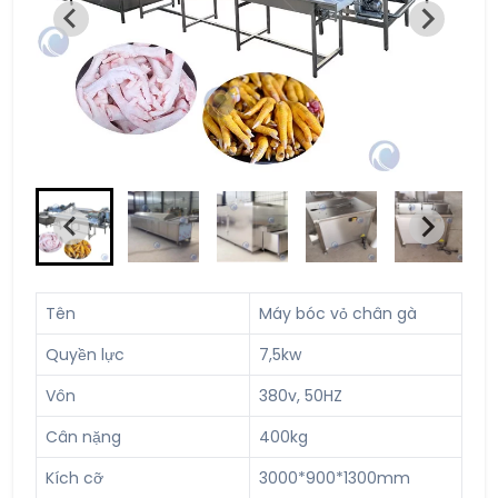
Tên
Máy bóc vỏ chân gà
Quyền lực
7,5kw
Vôn
380v, 50HZ
Cân nặng
400kg
Kích cỡ
3000*900*1300mm