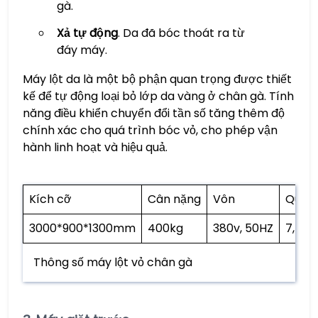
gà.
Xả tự động
. Da đã bóc thoát ra từ
đáy máy.
Máy lột da là một bộ phận quan trọng được thiết
kế để tự động loại bỏ lớp da vàng ở chân gà. Tính
năng điều khiển chuyển đổi tần số tăng thêm độ
chính xác cho quá trình bóc vỏ, cho phép vận
hành linh hoạt và hiệu quả.
Kích cỡ
Cân nặng
Vôn
Quyền
3000*900*1300mm
400kg
380v, 50HZ
7,5kw
Thông số máy lột vỏ chân gà