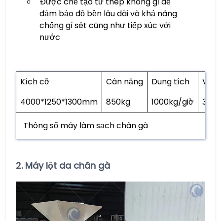
Được chế tạo từ thép không gỉ để
đảm bảo độ bền lâu dài và khả năng
chống gỉ sét cũng như tiếp xúc với
nước
Kích cỡ
Cân nặng
Dung tích
Vôn
4000*1250*1300mm
850kg
1000kg/giờ
380v
Thông số máy làm sạch chân gà
2. Máy lột da chân gà