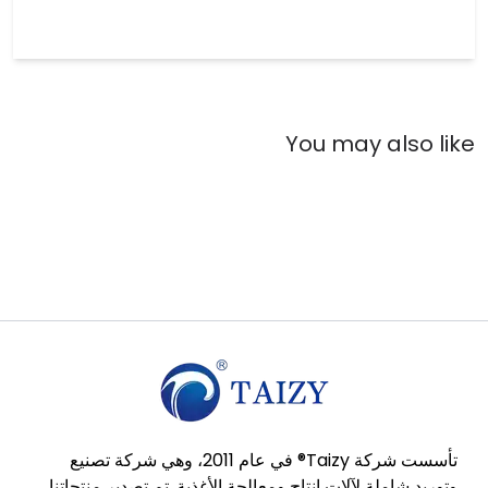
تأسست شركة Taizy® في عام 2011، وهي شركة تصنيع
وتوريد شاملة لآلات إنتاج ومعالجة الأغذية. تم تصدير منتجاتنا