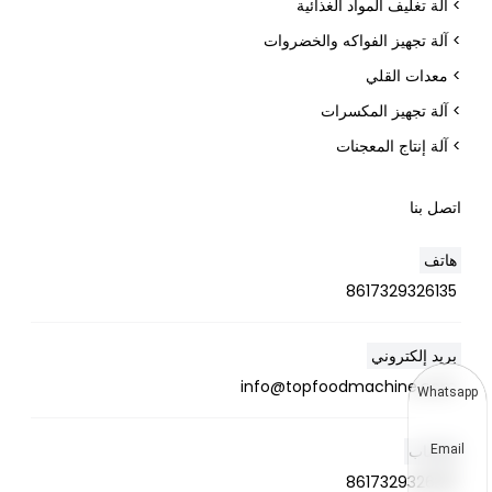
> آلة تغليف المواد الغذائية
> آلة تجهيز الفواكه والخضروات
> معدات القلي
> آلة تجهيز المكسرات
> آلة إنتاج المعجنات
اتصل بنا
هاتف
8617329326135
بريد إلكتروني
info@topfoodmachine.com
Whatsapp
واتساب
Email
8617329326135