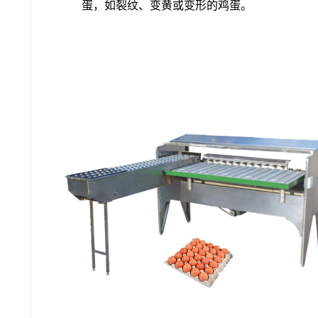
蛋，如裂纹、变黄或变形的鸡蛋。