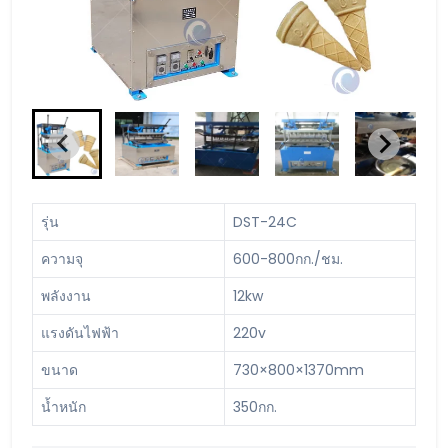
รุ่น
DST-24C
ความจุ
600-800กก./ชม.
พลังงาน
12kw
แรงดันไฟฟ้า
220v
ขนาด
730×800×1370mm
น้ำหนัก
350กก.