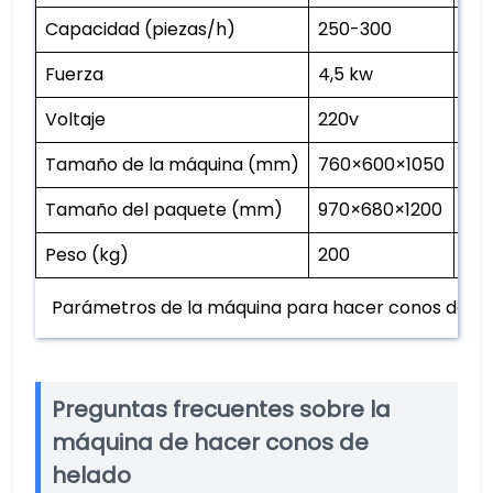
Capacidad (piezas/h)
250-300
30
Fuerza
4,5 kw
6.5
Voltaje
220v
22
Tamaño de la máquina (mm)
760×600×1050
80
Tamaño del paquete (mm)
970×680×1200
94
Peso (kg)
200
180
Parámetros de la máquina para hacer conos de h
Preguntas frecuentes sobre la
máquina de hacer conos de
helado