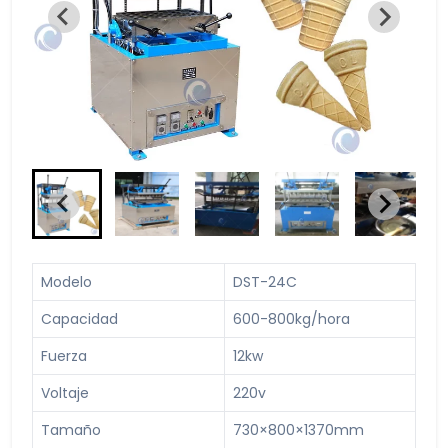
Modelo
DST-24C
Capacidad
600-800kg/hora
Fuerza
12kw
Voltaje
220v
Tamaño
730×800×1370mm