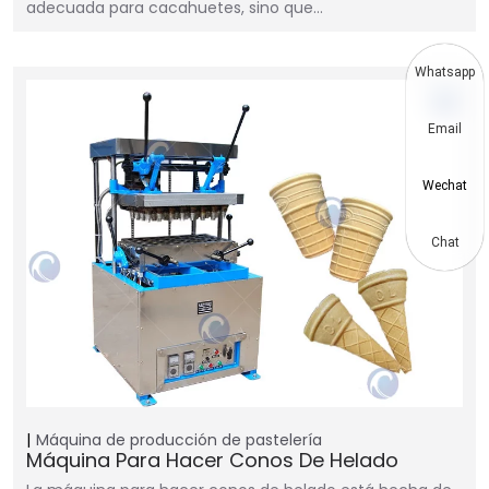
adecuada para cacahuetes, sino que…
Whatsapp
Email
Wechat
Chat
Máquina de producción de pastelería
Máquina Para Hacer Conos De Helado