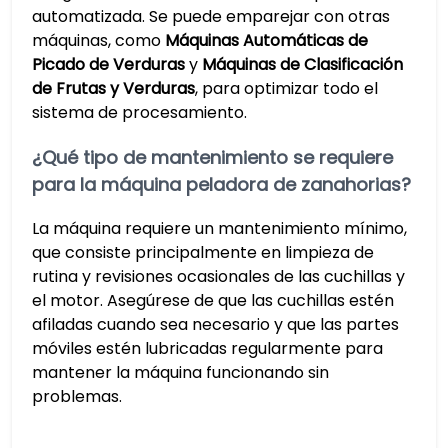
automatizada. Se puede emparejar con otras
máquinas, como
Máquinas Automáticas de
Picado de Verduras
y
Máquinas de Clasificación
de Frutas y Verduras
, para optimizar todo el
sistema de procesamiento.
¿Qué tipo de mantenimiento se requiere
para la máquina peladora de zanahorias?
La máquina requiere un mantenimiento mínimo,
que consiste principalmente en limpieza de
rutina y revisiones ocasionales de las cuchillas y
el motor. Asegúrese de que las cuchillas estén
afiladas cuando sea necesario y que las partes
móviles estén lubricadas regularmente para
mantener la máquina funcionando sin
problemas.