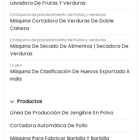
Lavadora De Frutas Y Verduras
máquina de procesamiento de frutas y verduras
Máquina Cortadora De Verduras De Doble
Cabeza
máquina de procesamiento de frutas y verduras
Máquina De Secado De Alimentos | Secadora De
Verduras
caso
Máquina De Clasificación De Huevos Exportada A
India
Productos
Línea De Producción De Jengibre En Polvo
Cortadora Automática De Pollo
Máquina Para Fabricar Barbilla Y Barbilla