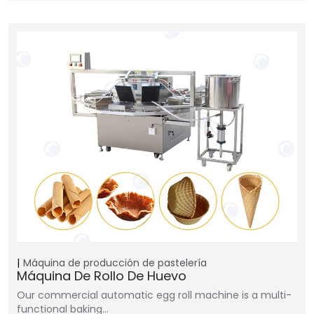
Máquina de producción de pastelería
Máquina De Rollo De Huevo
Our commercial automatic egg roll machine is a multi-
functional baking…