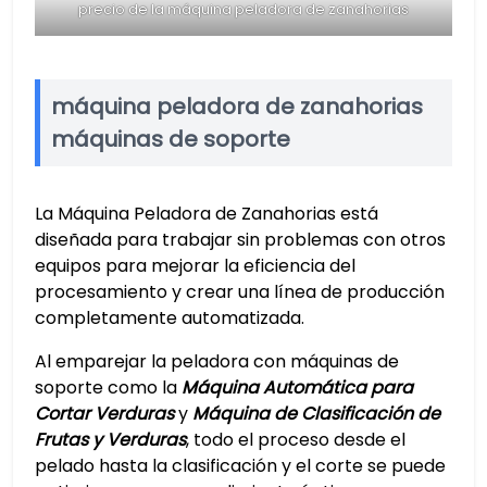
precio de la máquina peladora de zanahorias
máquina peladora de zanahorias
máquinas de soporte
La Máquina Peladora de Zanahorias está
diseñada para trabajar sin problemas con otros
equipos para mejorar la eficiencia del
procesamiento y crear una línea de producción
completamente automatizada.
Al emparejar la peladora con máquinas de
soporte como la
Máquina Automática para
Cortar Verduras
y
Máquina de Clasificación de
Frutas y Verduras
, todo el proceso desde el
pelado hasta la clasificación y el corte se puede