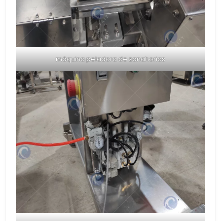
máquina peladora de zanahorias