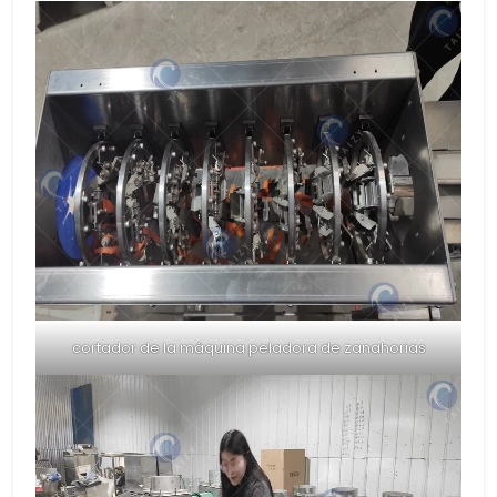
cortador de la máquina peladora de zanahorias