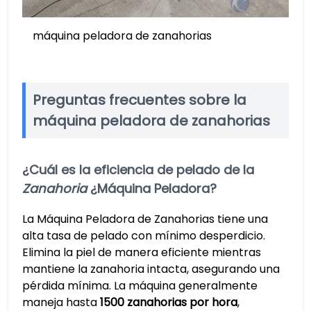
máquina peladora de zanahorias
Preguntas frecuentes sobre la
máquina peladora de zanahorias
¿Cuál es la eficiencia de pelado de la
Zanahoria
¿Máquina Peladora?
La Máquina Peladora de Zanahorias tiene una
alta tasa de pelado con mínimo desperdicio.
Elimina la piel de manera eficiente mientras
mantiene la zanahoria intacta, asegurando una
pérdida mínima. La máquina generalmente
maneja hasta
1500 zanahorias por hora
,