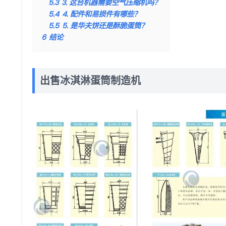
5.3
3. 这台机器需要空气压缩机吗？
5.4
4. 配件和易损件有哪些？
5.5
5. 是华夫饼还是酥脆蛋筒？
6
结论
出售冰淇淋蛋筒制造机