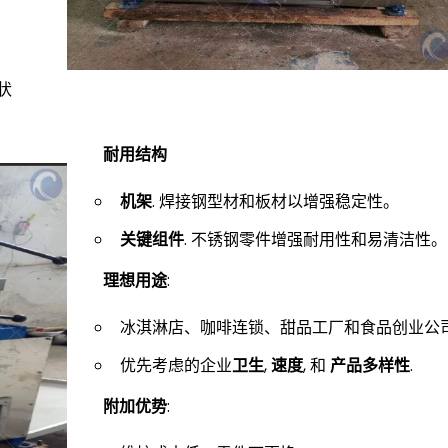
状
耐用结构
机架
. 焊接钢型材和板材以增强稳定性。
关键组件
. 不锈钢零件增强耐用性和易清洁性。
理想用途
:
冰淇淋店、咖啡连锁、甜品工厂和食品创业公
优先考虑​的企业
卫生
, ​
速度
, 和 ​
产品多样性
.
附加优势
: