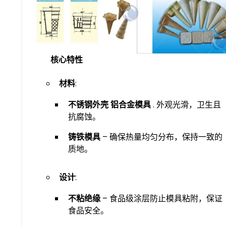
核心特性
材料
:
不锈钢外壳
​
铝合金模具
. 外观光滑，卫生且
抗腐蚀。
铸铁模具
– 确保热量均匀分布，保持一致的
质地。
设计
:
不粘绝缘
– 食品级涂层防止模具粘附，保证
食品安全。