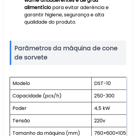
waffle antiaderentes e de grau
alimentício
para evitar aderência e
garantir higiene, segurança e alta
qualidade do produto.
Parâmetros da máquina de cone
de sorvete
Modelo
DST-10
Capacidade (pcs/h)
250-300
Poder
4,5 kW
Tensão
220v
Tamanho da máquina (mm)
760×600×1050