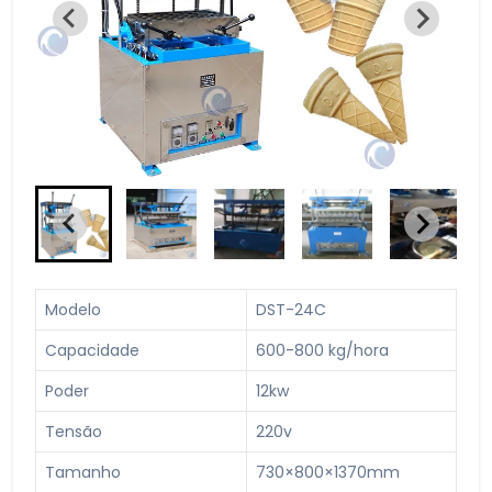
Modelo
DST-24C
Capacidade
600-800 kg/hora
Poder
12kw
Tensão
220v
Tamanho
730×800×1370mm