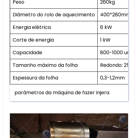
Peso
260kg
Diâmetro do rolo de aquecimento
400*280mm
Energia elétrica
6 kW
Corte de energia
1 kW
Capacidade
800-1000 unida
Tamanho máximo da folha
Redondo: 250
Espessura da folha
0,3-1,2mm
parâmetros da máquina de fazer injera