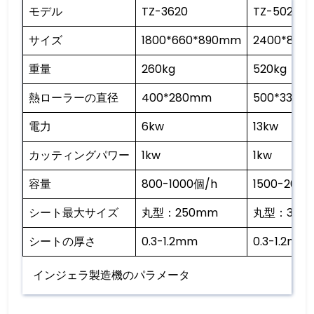
モデル
TZ-3620
TZ-5029
サイズ
1800*660*890mm
2400*800
重量
260kg
520kg
熱ローラーの直径
400*280mm
500*330
電力
6kw
13kw
カッティングパワー
1kw
1kw
容量
800-1000個/h
1500-2000
シート最大サイズ
丸型：250mm
丸型：300
シートの厚さ
0.3-1.2mm
0.3-1.2mm
インジェラ製造機のパラメータ