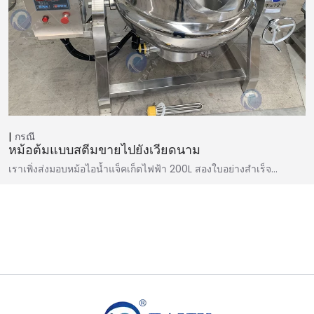
กรณี
หม้อต้มแบบสตีมขายไปยังเวียดนาม
เราเพิ่งส่งมอบหม้อไอน้ำแจ็คเก็ตไฟฟ้า 200L สองใบอย่างสำเร็จ…