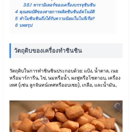
3.6.1
พารามิเตอร์ของเครื่องบรรจุชินชิน
4
คุณสมบัติของสายการผลิตชินชินอัตโนมัติ
5
ทำไมชินชินถึงได้รับความนิยมในไนจีเรีย?
6
บทสรุป
วัตถุดิบของเครื่องทำชินชิน
วัตถุดิบในการทำชินชินประกอบด้วย: แป้ง, น้ำตาล, เนย
หรือมาร์การีน, ไข่, นมหรือน้ำ, ผงฟูหรือโซดาอบ, เครื่อง
เทศ (เช่น ลูกจันทน์เทศหรืออบเชย), เกลือ, และน้ำมัน。