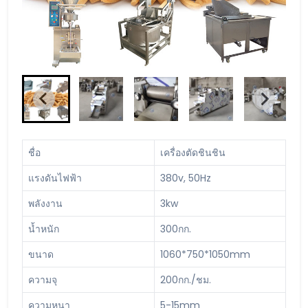
ชื่อ
เครื่องตัดชินชิน
แรงดันไฟฟ้า
380v, 50Hz
พลังงาน
3kw
น้ำหนัก
300กก.
ขนาด
1060*750*1050mm
ความจุ
200กก./ชม.
ความหนา
5-15mm