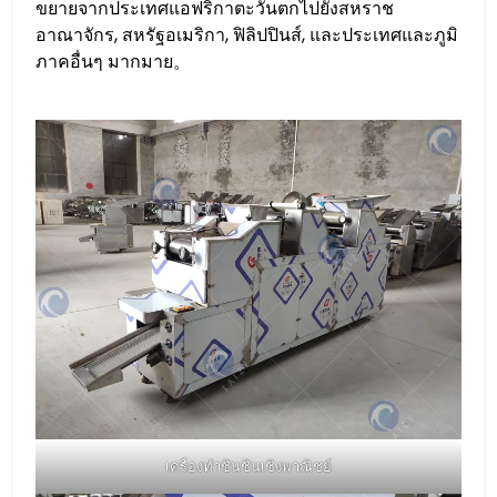
ขยายจากประเทศแอฟริกาตะวันตกไปยังสหราช
อาณาจักร, สหรัฐอเมริกา, ฟิลิปปินส์, และประเทศและภูมิ
ภาคอื่นๆ มากมาย。
เครื่องทำชินชินเชิงพาณิชย์