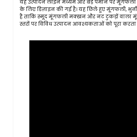
यह उत्पादन लाइन मध्यम और बड़े पैमाने पर मूंगफली म
के लिए डिज़ाइन की गई है। यह छिले हुए मूंगफली, भ
है ताकि स्मूद मूंगफली मक्खन और नट टुकड़ों वाला म
स्तरों पर विविध उत्पादन आवश्यकताओं को पूरा करता 