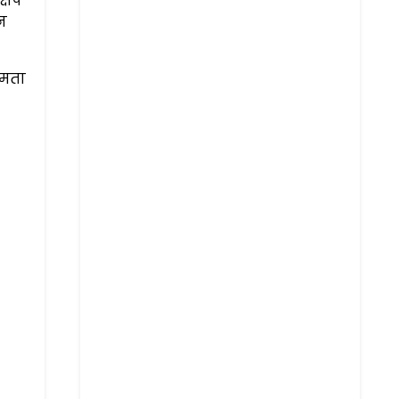
्षेप
खन
गमता