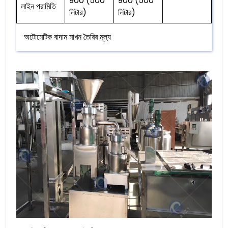
900 (500
900 (500
লাইন পরামিতি
লিটার)
লিটার)
অটোমেটিক বাদাম মাখন তৈরির মূল্য