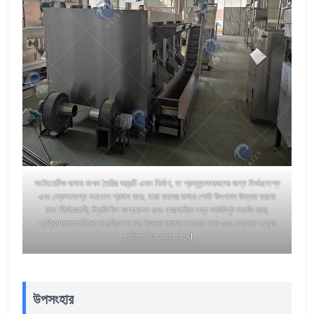
অটোমেটিক বাদাম মাখন তৈরির যন্ত্রটি এমন নির্মাণ, যা প্রস্তুতকারকদের জন্য নির্ভরযোগ্য
এবং স্কেলযোগ্য সমাধান প্রদান করে, যারা তাদের বাদাম পেস্ট উৎপাদন উন্নত করতে
চান। দীর্ঘমেয়াদী, স্থিতিশীল অপারেশন এবং ধারাবাহিক পণ্য আউটপুট সমর্থন করে,
প্রক্রিয়াকরণকারীদের সামগ্রিক দক্ষতা উন্নত করতে সহায়তা করে এবং বাজারে পণ্যের
প্রতিযোগিতা বজায় রাখে।
উপসংহার