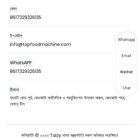
ফোন
8617329326135
ই-মেইল
Whatsapp
info@topfoodmachine.com
Email
WhatsAPP
8617329326135
Wechat
Chat
ঠিকানা
হাংহাই রোড পূর্ব, ঝেংঝোউ অর্থনৈতিক ও প্রযুক্তিগত উন্নয়ন অঞ্চল, ঝেংঝোউ শহর,
হেনান, চীন
কপিরাইট © ২০২৩ Taizy খাদ্য যন্ত্রপাতি। সকল অধিকার সংরক্ষিত।