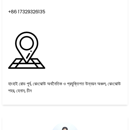
+86 17329326135
হাংহাই রোড পূর্ব, ঝেংঝোউ অর্থনৈতিক ও প্রযুক্তিগত উন্নয়ন অঞ্চল, ঝেংঝোউ
শহর, হেনান, চীন