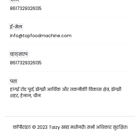
8617329326135
ई-मेल
info@topfoodmachine.com
व्हाट्सएप
8617329326135
पता
हांगई रोड पूर्व, झेंग्झौ आर्थिक और तकनीकी विकास क्षेत्र, झेंग्झौ
शहर, हेनान, चीन
कॉपीराइट © 2023 Taizy खाद्य मशीनरी। सभी अधिकार सुरक्षित।