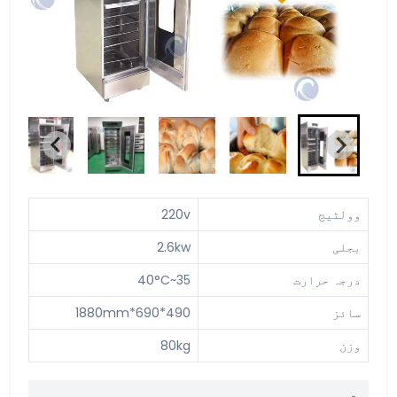
وولٹیج
220v
بجلی
2.6kw
درجہ حرارت
35~40°C
سائز
490*690*1880mm
وزن
80kg