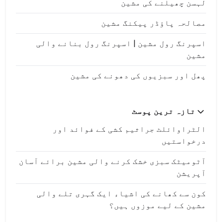
لہسن چھیلنے کی مشین
مصالحہ پاؤڈر پیکنگ مشین
اسپرنگ رول مشین | اسپرنگ رول بنانے والی
مشین
پھل اور سبزیوں کی دھونے کی مشین
تازہ ترین پوسٹ
الٹراوائلٹ جراثیم کشی کے فوائد اور
درخواستیں
آٹومیٹک سبزی خشک کرنے والی مشین برائے آسان
آپریشن
کون سے کھانے کی اشیاء ایک گہری تلے والی
مشین کے لیے موزوں ہیں؟