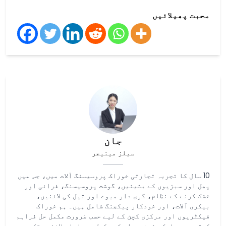
محبت پھیلائیں
جان
سیلز مینیجر
10 سال کا تجربہ تجارتی خوراک پروسیسنگ آلات میں، جس میں
پھل اور سبزیوں کے مشینیں، گوشت پروسیسنگ، فرائی اور
خشک کرنے کے نظام، گری دار میوے اور تیل کی لائنیں،
بیکری آلات، اور خودکار پیکجنگ شامل ہیں۔ ہم خوراک
فیکٹریوں اور مرکزی کچن کے لیے حسب ضرورت مکمل حل فراہم