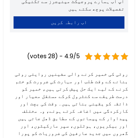
آپ اب ہمارے پروجیکٹ مینیجرز سے تکنیکی
تفصیلات پوچھ سکتے ہیں
اب رابطہ کریں
4.9/5 - (28 votes)
روٹی کی خمیر کرنے والی مشینیں روایتی روٹی
بنانے کے وقت طلب اور مہارت کی ضرورت کو ختم
کرنے کے لیے ایک حل پیش کرتی ہیں، خمیر کو
درست طریقے سے کنٹرول کرکے مستقل معیار اور
ذائقہ کو یقینی بناتی ہیں۔ وقت کی بچت اور
کارکردگی میں اضافہ کرتے ہوئے، وہ مختلف
پیداوار کے پیمانوں کے مطابق ڈھل جاتی ہیں
اور بیکریوں، ہوٹلوں، سپر مارکیٹوں، اور
گھروں میں جدید صارفین کی ضروریات کو پورا