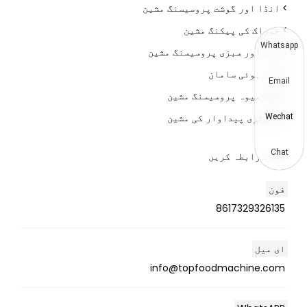
> انڈا اور گوشت پروسیسنگ مشین
> خوراک کی پیکنگ مشین
Whatsapp
> پھل اور سبزی پروسیسنگ مشین
> تلی ہوئی سامان
Email
> خشک میوہ پروسیسنگ مشین
> پیسٹری پیداوار کی مشین
Wechat
Chat
ہم سے رابطہ کریں
فون
8617329326135
ای میل
info@topfoodmachine.com