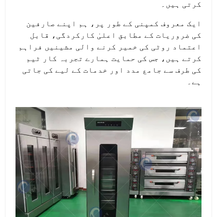
کرتی ہیں۔
ایک معروف کمپنی کے طور پر، ہم اپنے صارفین
کی ضروریات کے مطابق اعلیٰ کارکردگی، قابل
اعتماد روٹی کی خمیر کرنے والی مشینیں فراہم
کرتے ہیں، جس کی حمایت ہمارے تجربہ کار ٹیم
کی طرف سے جامع مدد اور خدمات کے لیے کی جاتی
ہے۔