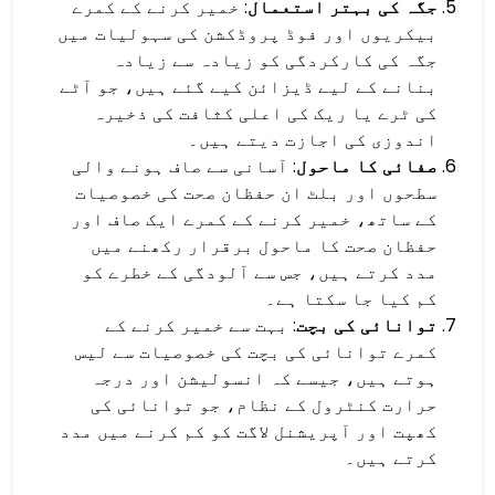
جگہ کی بہتر استعمال
: خمیر کرنے کے کمرے
بیکریوں اور فوڈ پروڈکشن کی سہولیات میں
جگہ کی کارکردگی کو زیادہ سے زیادہ
بنانے کے لیے ڈیزائن کیے گئے ہیں، جو آٹے
کی ٹرے یا ریک کی اعلی کثافت کی ذخیرہ
اندوزی کی اجازت دیتے ہیں۔
صفائی کا ماحول
: آسانی سے صاف ہونے والی
سطحوں اور بلٹ ان حفظان صحت کی خصوصیات
کے ساتھ، خمیر کرنے کے کمرے ایک صاف اور
حفظان صحت کا ماحول برقرار رکھنے میں
مدد کرتے ہیں، جس سے آلودگی کے خطرے کو
کم کیا جا سکتا ہے۔
توانائی کی بچت
: بہت سے خمیر کرنے کے
کمرے توانائی کی بچت کی خصوصیات سے لیس
ہوتے ہیں، جیسے کہ انسولیشن اور درجہ
حرارت کنٹرول کے نظام، جو توانائی کی
کھپت اور آپریشنل لاگت کو کم کرنے میں مدد
کرتے ہیں۔