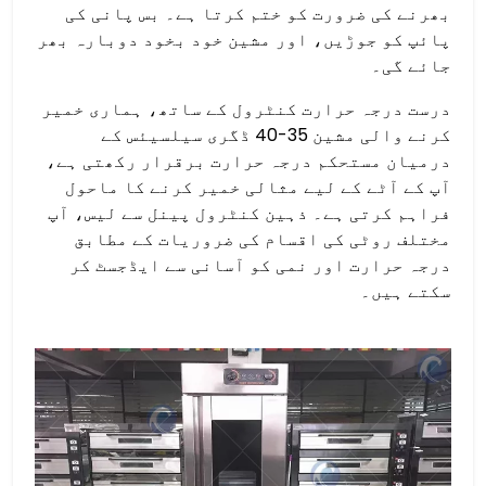
بھرنے کی ضرورت کو ختم کرتا ہے۔ بس پانی کی
پائپ کو جوڑیں، اور مشین خود بخود دوبارہ بھر
جائے گی۔
درست درجہ حرارت کنٹرول کے ساتھ، ہماری خمیر
کرنے والی مشین 35-40 ڈگری سیلسیئس کے
درمیان مستحکم درجہ حرارت برقرار رکھتی ہے،
آپ کے آٹے کے لیے مثالی خمیر کرنے کا ماحول
فراہم کرتی ہے۔ ذہین کنٹرول پینل سے لیس، آپ
مختلف روٹی کی اقسام کی ضروریات کے مطابق
درجہ حرارت اور نمی کو آسانی سے ایڈجسٹ کر
سکتے ہیں۔