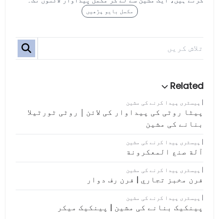
کرتے ہیں، ایک مشین سے لے کر مکمل پیداوار لائنوں تک۔
مکمل بایو پڑھیں
پیسٹری پیدا کرنے کی مشین
پیٹا روٹی کی پیداوار کی لائن｜روٹی ٹورٹیلا
بنانے کی مشین
پیسٹری پیدا کرنے کی مشین
آلة صنع المعكرونة
پیسٹری پیدا کرنے کی مشین
فرن مخبز تجاري | فرن رف دوار
پیسٹری پیدا کرنے کی مشین
پینکیک بنانے کی مشین | پینکیک میکر