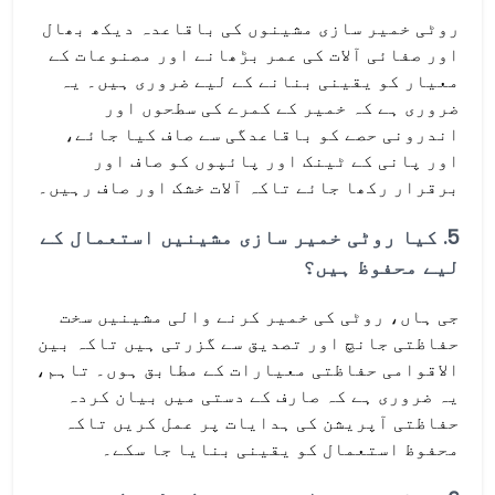
روٹی خمیر سازی مشینوں کی باقاعدہ دیکھ بھال
اور صفائی آلات کی عمر بڑھانے اور مصنوعات کے
معیار کو یقینی بنانے کے لیے ضروری ہیں۔ یہ
ضروری ہے کہ خمیر کے کمرے کی سطحوں اور
اندرونی حصے کو باقاعدگی سے صاف کیا جائے،
اور پانی کے ٹینک اور پائپوں کو صاف اور
برقرار رکھا جائے تاکہ آلات خشک اور صاف رہیں۔
5.
کیا روٹی خمیر سازی مشینیں استعمال کے
لیے محفوظ ہیں؟
جی ہاں، روٹی کی خمیر کرنے والی مشینیں سخت
حفاظتی جانچ اور تصدیق سے گزرتی ہیں تاکہ بین
الاقوامی حفاظتی معیارات کے مطابق ہوں۔ تاہم،
یہ ضروری ہے کہ صارف کے دستی میں بیان کردہ
حفاظتی آپریشن کی ہدایات پر عمل کریں تاکہ
محفوظ استعمال کو یقینی بنایا جا سکے۔