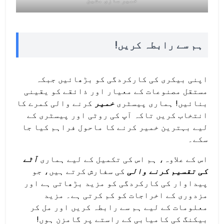
خمیر سازی مشین
ہم سے رابطہ کریں!
اپنی بیکری کی کارکردگی کو بڑھائیں جبکہ
مستقل مصنوعات کے معیار اور ذائقے کو یقینی
بنائیں! ہماری پیسٹری
خمیر
کرنے والی کمرے کا
انتخاب کریں تاکہ آپ کی روٹی اور پیسٹری کے
لیے بہترین خمیر کرنے کا ماحول فراہم کیا جا
سکے۔
اس کے علاوہ، ہم اس کی تکمیل کے لیے ہماری
آٹے
کی تقسیم کرنے والی
کی سفارش کرتے ہیں، جو
پیداوار کی کارکردگی کو مزید بڑھاتی ہے اور
مزدوری کے اخراجات کو کم کرتی ہے۔ مزید
معلومات کے لیے ہم سے رابطہ کریں اور مل کر
بیکنگ کی کامیابی کے راستے پر گامزن ہوں!