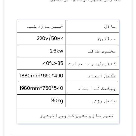
ماڈل
خمیر سازی کیس
وولٹیج
220V/50HZ
مخصوص طاقت
2.6kw
کنٹرول درجہ حرارت
35~40°C
مکمل ابعاد
490*690*1880mm
پیکنگ کے ابعاد
540*750*1980mm
مکمل وزن
80kg
خمیر سازی مشین کے پیرامیٹرز