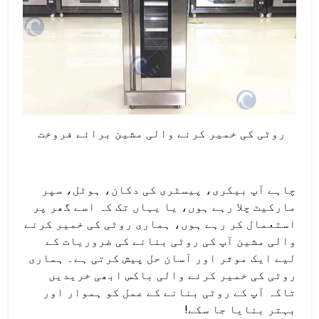
روٹی کی خمیر کرنے والی مشین برائے فروخت
چاہے آپ بیکری، پیسٹری کی دکان، ہوٹل، سپر
مارکیٹ چلا رہے ہوں، یا یہاں تک کہ اسے گھر پر
استعمال کر رہے ہوں، ہماری روٹی کی خمیر کرنے
والی مشین آپ کی روٹی بنانے کی ضروریات کے
لیے ایک موثر اور آسان حل پیش کرتی ہے۔ ہماری
روٹی کی خمیر کرنے والی باکس ابھی خریدیں
تاکہ آپ کے روٹی بنانے کے عمل کو ہموار اور
بہتر بنایا جا سکے!