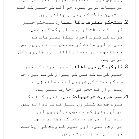
ترتیبات ہوتی ہیں، جو آٹے کی خمیر کے لیے
بہترین حالات کو یقینی بناتی ہیں۔
مستحکم مصنوعات کا معیار
: مستحکم خمیر
کرنے کے حالات کو برقرار رکھ کر، خمیر
کرنے کے کمرے آخری بیکڈ مصنوعات کے
معیار اور ساخت کو مستقل بناتے ہیں، جس
کے نتیجے میں یکساں ذائقہ اور ظاہری شکل
ہوتی ہے۔
کارکردگی میں اضافہ
: خمیر کرنے کے کمرے
خمیر کرنے کے عمل کو ہموار کرتے ہیں، جس
سے کم محنت کی ضروریات کے ساتھ زیادہ
پیداوار کے حجم کی اجازت ملتی ہے۔
حسب ضرورت ترتیبات
: جدید خمیر کرنے کے
کمرے جدید کنٹرول پینل کے ساتھ آتے ہیں
جو آپریٹرز کو مخصوص ترکیبوں اور
پیداوار کی ضروریات کے مطابق درجہ
حرارت، نمی، اور خمیر کے وقت کو ایڈجسٹ
کرنے کی اجازت دیتے ہیں۔