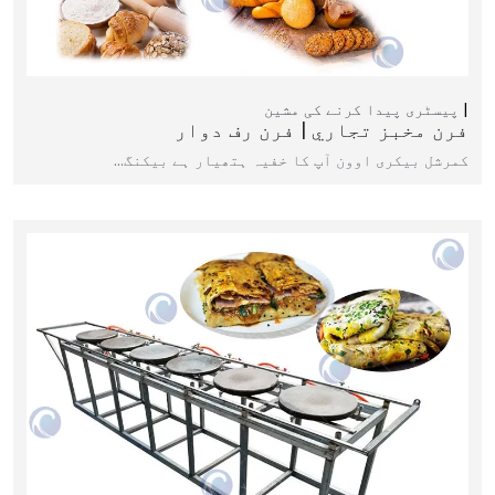
پیسٹری پیدا کرنے کی مشین
فرن مخبز تجاري | فرن رف دوار
کمرشل بیکری اوون آپ کا خفیہ ہتھیار ہے بیکنگ…