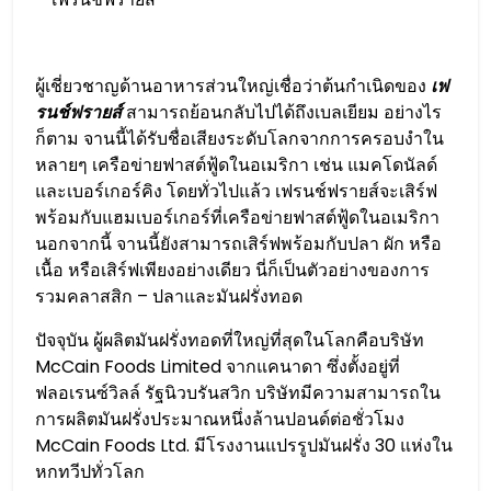
ผู้เชี่ยวชาญด้านอาหารส่วนใหญ่เชื่อว่าต้นกำเนิดของ
เฟ
รนช์ฟรายส์
สามารถย้อนกลับไปได้ถึงเบลเยียม อย่างไร
ก็ตาม จานนี้ได้รับชื่อเสียงระดับโลกจากการครอบงำใน
หลายๆ เครือข่ายฟาสต์ฟู้ดในอเมริกา เช่น แมคโดนัลด์
และเบอร์เกอร์คิง โดยทั่วไปแล้ว เฟรนช์ฟรายส์จะเสิร์ฟ
พร้อมกับแฮมเบอร์เกอร์ที่เครือข่ายฟาสต์ฟู้ดในอเมริกา
นอกจากนี้ จานนี้ยังสามารถเสิร์ฟพร้อมกับปลา ผัก หรือ
เนื้อ หรือเสิร์ฟเพียงอย่างเดียว นี่ก็เป็นตัวอย่างของการ
รวมคลาสสิก – ปลาและมันฝรั่งทอด
ปัจจุบัน ผู้ผลิตมันฝรั่งทอดที่ใหญ่ที่สุดในโลกคือบริษัท
McCain Foods Limited จากแคนาดา ซึ่งตั้งอยู่ที่
ฟลอเรนซ์วิลล์ รัฐนิวบรันสวิก บริษัทมีความสามารถใน
การผลิตมันฝรั่งประมาณหนึ่งล้านปอนด์ต่อชั่วโมง
McCain Foods Ltd. มีโรงงานแปรรูปมันฝรั่ง 30 แห่งใน
หกทวีปทั่วโลก