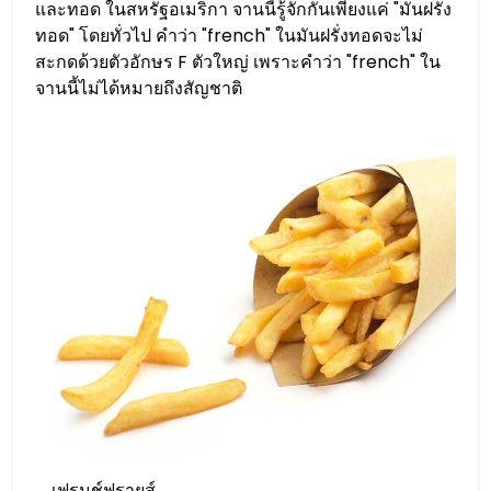
และทอด ในสหรัฐอเมริกา จานนี้รู้จักกันเพียงแค่ "มันฝรั่ง
ทอด" โดยทั่วไป คำว่า "french" ในมันฝรั่งทอดจะไม่
สะกดด้วยตัวอักษร F ตัวใหญ่ เพราะคำว่า "french" ใน
จานนี้ไม่ได้หมายถึงสัญชาติ
เฟรนช์ฟรายส์