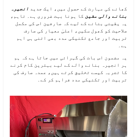
کھانے کی مہارت کے حصول میں، ایک جدید
انجیرہ
بنانے والی مشین
کا ہونا بہت ضروری ہے۔ تاہم،
یہ یقینی بنانے کے لیے کہ صارفین اس کی مکمل
صلاحیت کو کھول سکیں، اعلیٰ معیار کی صارف
تربیت اور جامع تکنیکی مدد بھی اتنی ہی اہم
ہے۔
یہ مضمون اس بات کی گہرائی میں جاتا ہے کہ ہم
ہر انجیرہ بنانے والے کے لیے بہترین کام کرنے
کا تجربہ کیسے تخلیق کرتے ہیں، عمدہ صارف کی
تربیت اور تکنیکی مدد فراہم کر کے۔