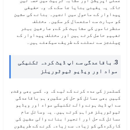
عملی آپریشن اور مشابہ تربیت میں حصہ لیں
تاکہ یہ یقینی بنایا جا سکے کہ وہ حقیقی
پیداوار کے ماحول میں انجیرہ بنانے کی مشین
کو مہارت سے استعمال کر سکیں۔ مختلف
منظرناموں کی مشابہت کر کے، صارفین بہتر
تفہیم حاصل کرتے ہیں اور مختلف پیداوار کے
چیلنجز سے نمٹنے کے طریقے سیکھتے ہیں۔
3. باقاعدگی سے اپ ڈیٹ کردہ تکنیکی
مواد اور ویڈیو ٹیوٹوریلز
کسٹمرز کی مدد کرنے کے لیے کہ وہ کسی بھی وقت،
کہیں بھی مسائل کو حل کر سکیں، ہم باقاعدگی
سے اپ ڈیٹ ہونے والے تکنیکی مواد اور ویڈیو
ٹیوٹوریلز فراہم کرتے ہیں۔ یہ وسائل عام
مسائل کے حل اور انجیرا بنانے والی مشین کی
کارکردگی کو زیادہ سے زیادہ کرنے کے طریقوں