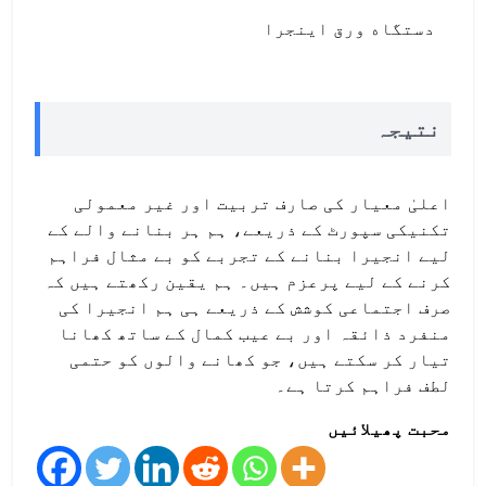
دستگاه ورق اینجرا
نتیجہ
اعلیٰ معیار کی صارف تربیت اور غیر معمولی
تکنیکی سپورٹ کے ذریعے، ہم ہر بنانے والے کے
لیے انجیرا بنانے کے تجربے کو بے مثال فراہم
کرنے کے لیے پرعزم ہیں۔ ہم یقین رکھتے ہیں کہ
صرف اجتماعی کوشش کے ذریعے ہی ہم انجیرا کی
منفرد ذائقہ اور بے عیب کمال کے ساتھ کھانا
تیار کر سکتے ہیں، جو کھانے والوں کو حتمی
لطف فراہم کرتا ہے۔
محبت پھیلائیں