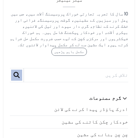
سیلز مینیجر
10 سال کا تجربہ تجارتی خوراک پروسیسنگ آلات میں، جس میں
پھل اور سبزیوں کے مشینیں، گوشت پروسیسنگ، فرائی اور
خشک کرنے کے نظام، گری دار میوے اور تیل کی لائنیں،
بیکری آلات، اور خودکار پیکجنگ شامل ہیں۔ ہم خوراک
فیکٹریوں اور مرکزی کچن کے لیے حسب ضرورت مکمل حل فراہم
کرتے ہیں، ایک مشین سے لے کر مکمل پیداوار لائنوں تک۔
مکمل بایو پڑھیں
گرم مصنوعات
ادرک پاؤڈر پیدا کرنے کی لائن
خودکار چکن کاٹنے کی مشین
چن چن بنانے کی مشین