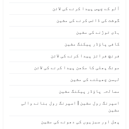
آلو کے چپس پیدا کرنے کی لائن
گوشت کی ڈائس کرنے کی مشین
ہڈی توڑنے کی مشین
کافی پاؤڈر پیکنگ مشین
فرنچ فرائز پیدا کرنے کی لائن
مونگ پھلی کا مکھن پیدا کرنے کی لائن
لہسن چھیلنے کی مشین
مصالحہ پاؤڈر پیکنگ مشین
اسپرنگ رول مشین | اسپرنگ رول بنانے والی
مشین
پھل اور سبزیوں کی دھونے کی مشین