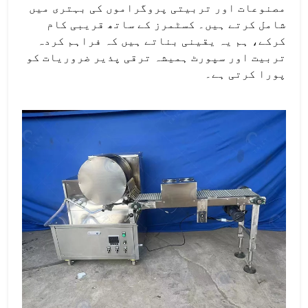
مصنوعات اور تربیتی پروگراموں کی بہتری میں
شامل کرتے ہیں۔ کسٹمرز کے ساتھ قریبی کام
کرکے، ہم یہ یقینی بناتے ہیں کہ فراہم کردہ
تربیت اور سپورٹ ہمیشہ ترقی پذیر ضروریات کو
پورا کرتی ہے۔