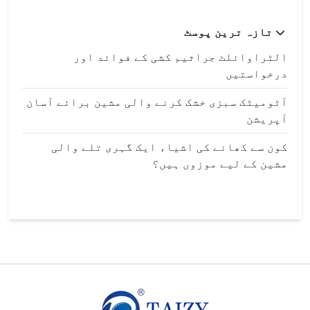
تازہ ترین پوسٹ
الٹراوائلٹ جراثیم کشی کے فوائد اور
درخواستیں
آٹومیٹک سبزی خشک کرنے والی مشین برائے آسان
آپریشن
کون سے کھانے کی اشیاء ایک گہری تلے والی
مشین کے لیے موزوں ہیں؟