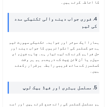
کا احاطہ کرتے ہیں۔
4. فوری جواب دینے والی تکنیکی مدد
کی ٹیم
ہمارا ایک موثر اور جوابدہ تکنیکی سپورٹ ٹیم
ہے جو کسٹمر کی انکوائریوں کا جواب دینے اور
حل فراہم کرنے کے لیے تیار ہے۔ چاہے فون، ای
میل، یا آن لائن چیٹ کے ذریعے، ہم ہر وقت
کسٹمرز کے ساتھ قریبی رابطہ برقرار رکھتے
ہیں۔
5. مسلسل بہتری اور فیڈ بیک لوپ
ہم مسلسل کسٹمر کی رائے جمع کرتے ہیں اور اسے