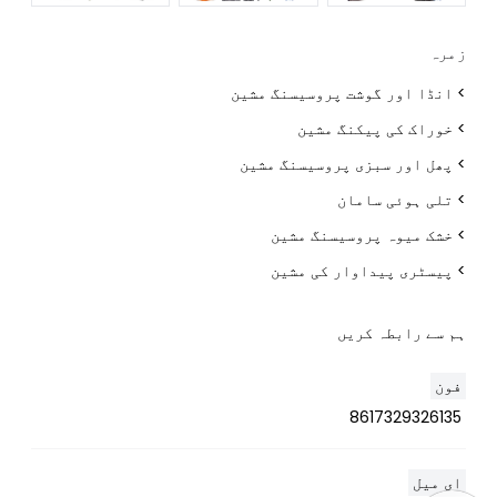
زمرہ
> انڈا اور گوشت پروسیسنگ مشین
> خوراک کی پیکنگ مشین
> پھل اور سبزی پروسیسنگ مشین
> تلی ہوئی سامان
> خشک میوہ پروسیسنگ مشین
> پیسٹری پیداوار کی مشین
ہم سے رابطہ کریں
فون
8617329326135
ای میل