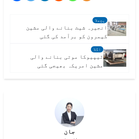
پچھلا
انجیرہ شیٹ بنانے والی مشین
کیمرون کو برآمد کی گئی
اگلا
ٹیپیوکا موتی بنانے والی
مشین امریکہ بھیجی گئی
جان