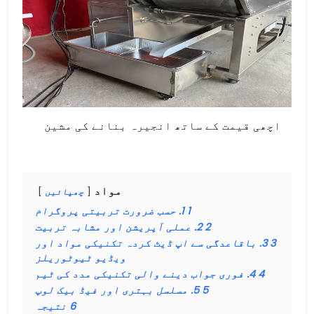
اچھی قیمت کے ساتھ انجیرہ بنانے کی مشین
مواد
چھپائیں
1
1. حسب ضرورت تربیتی پروگرام
2
2. عملی آپریشن اور مشابہ تربیت
3
3. باقاعدگی سے اپ ڈیٹ کردہ تکنیکی مواد اور
ویڈیو ٹیوٹوریلز
4
4. فوری جواب دینے والی تکنیکی مدد کی ٹیم
5
5. مسلسل بہتری اور فیڈ بیک لوپ
6
نتیجہ