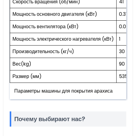
Скорость вращения (об/мин)
41
Мощность основного двигателя (кВт)
0.37
Мощность вентилятора (кВт)
0.04
Мощность электрического нагревателя (кВт)
1
Производительность (кг/ч)
30
Вес(kg)
90
Размер (мм)
535*6
Параметры машины для покрытия арахиса
Почему выбирают нас?