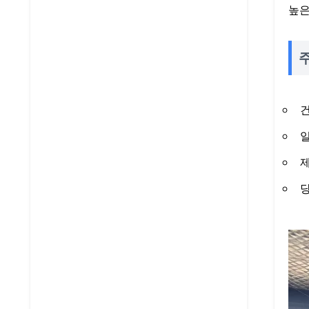
높은
건
일
제
당