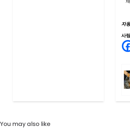
채
자동
사랑