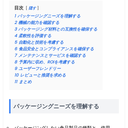
目次
隠す
1
パッケージングニーズを理解する
2
機械の能力を確認する
3
パッケージング材料との互換性を確保する
4
柔軟性を評価する
5
自動化と技術を考慮する
6
食品安全とコンプライアンスを確保する
7
メンテナンスとサービスを確認する
8
予算内に収め、ROIを考慮する
9
ユーザーフレンドリー
10
レビューと推奨を求める
11
まとめ
パッケージングニーズを理解する
パッケージングしたい食品製品の種類と、使用