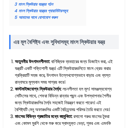
3
মাংস স্কিউয়ার যন্ত্রের গঠন
4
মাংস স্কিউয়ার যন্ত্রের প্যারামিটারসমূহ
5
আমাদের সাথে যোগাযোগ করুন
এর মূল বৈশিষ্ট্য এবং সুবিধাসমূহ
মাংস স্কিউয়ার যন্ত্র
অতুলনীয় উৎপাদনশীলতা:
বাণিজ্যিক ব্যবহারের জন্য ডিজাইন করা, এই
যন্ত্রটি একটি শক্তিশালী যন্ত্র। এটি স্কিউয়ারগুলিতে মাংস থ্রেড করার
প্রক্রিয়াটি সহজ করে, উৎপাদন উল্লেখযোগ্যভাবে বাড়ায় এবং ব্যস্ত
রান্নাঘরে মূল্যবান সময় সাশ্রয় করে।
কাস্টমাইজযোগ্য স্কিউয়ার দৈর্ঘ্য:
লচনশীলতা হল মূল। সামঞ্জস্যযোগ্য
সেটিংসের সাথে, শেফরা বিভিন্ন রান্নার পছন্দ এবং উপস্থাপনার শৈলীর
জন্য স্কিউয়ারগুলির দৈর্ঘ্য সহজেই নিয়ন্ত্রণ করতে পারেন। এই
বৈশিষ্ট্যটি মেনু অফারগুলির একটি বৈচিত্র্যময় পরিসর তৈরি করতে দেয়।
মাংসের বিভিন্ন প্রজাতির মধ্যে বহুমুখিতা:
রসালো গরুর মাংসের টুকরা
এবং কোমল মুরগি থেকে শুরু করে স্বাদযুক্ত ভেড়া, শূকর এবং এমনকি