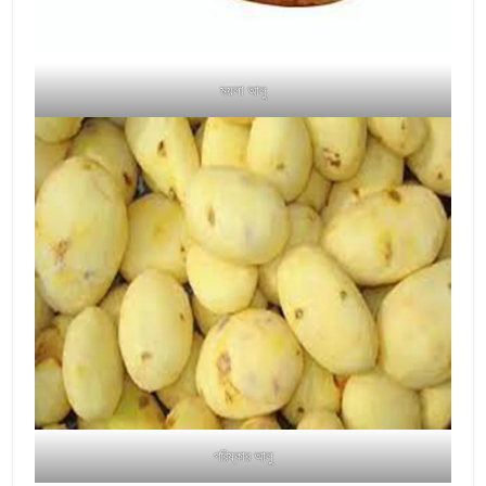
ময়লা আলু
পরিষ্কার আলু