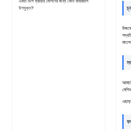
একটি ডিপ ফ্রায়ার মেশিনের জন্য কোন খাবারগুলি
চ্
উপযুক্ত?
উজবেক
পদ্ধত
মাংসে
সম
আমাদে
মেশিন
এছাড়
ফ