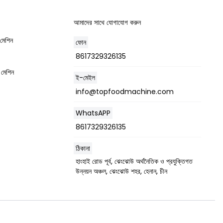
আমাদের সাথে যোগাযোগ করুন
 মেশিন
ফোন
8617329326135
 মেশিন
ই-মেইল
info@topfoodmachine.com
WhatsAPP
8617329326135
ঠিকানা
হাংহাই রোড পূর্ব, ঝেংঝোউ অর্থনৈতিক ও প্রযুক্তিগত
উন্নয়ন অঞ্চল, ঝেংঝোউ শহর, হেনান, চীন