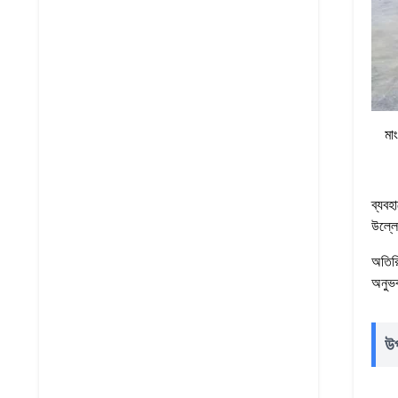
মা
ব্যবহ
উল্লে
অতিরি
অনুভব
উ