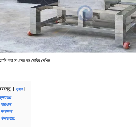
্তানি করা মাংসের বল তৈরির মেশিন
ষয়বস্তু
লুকান
চ্যালেঞ্জ:
সমাধান:
ফলাফল:
উপসংহার: