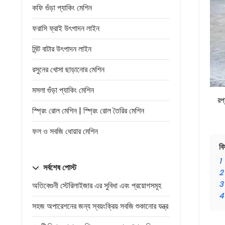
কফি গুঁড়া প্যাকিং মেশিন
ফরাসি ফ্রাই উৎপাদন লাইন
মিন্ট বাটার উৎপাদন লাইন
রসুনের খোসা ছাড়ানোর মেশিন
মসলা গুঁড়া প্যাকিং মেশিন
রপ
স্প্রিং রোল মেশিন | স্প্রিং রোল তৈরির মেশিন
ফল ও সবজি ধোয়ার মেশিন
বি
1
সর্বশেষ পোস্ট
2
3
অতিবেগুনী স্টেরিলাইজার এর সুবিধা এবং প্রয়োগসমূহ
4
সহজ অপারেশনের জন্য স্বয়ংক্রিয় সবজি শুকানোর যন্ত্র