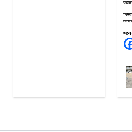
আমাদে
আমরা 
অবদান
ভালোব