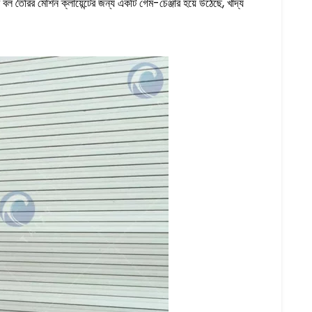
 তৈরির মেশিন ক্লায়েন্টের জন্য একটি গেম-চেঞ্জার হয়ে উঠেছে, খাদ্য