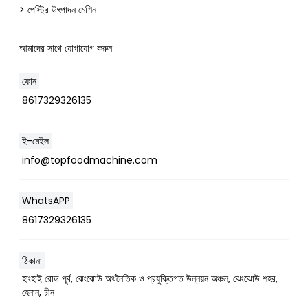
> পেস্ট্রি উৎপাদন মেশিন
আমাদের সাথে যোগাযোগ করুন
ফোন
8617329326135
ই-মেইল
Whatsapp
info@topfoodmachine.com
Email
WhatsAPP
8617329326135
Wechat
Chat
ঠিকানা
হাংহাই রোড পূর্ব, ঝেংঝোউ অর্থনৈতিক ও প্রযুক্তিগত উন্নয়ন অঞ্চল, ঝেংঝোউ শহর,
হেনান, চীন