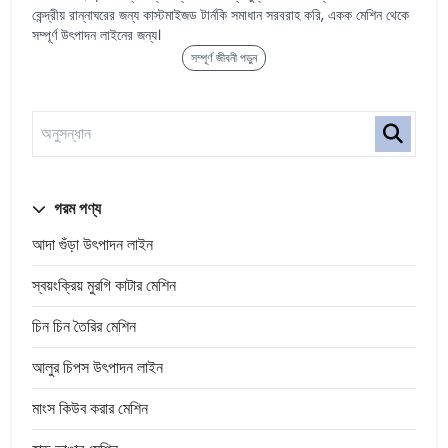
কেন্দ্রীয় রান্নাঘরের জন্য কাস্টমাইজড টার্নকি সমাধান সরবরাহ করি, একক মেশিন থেকে
সম্পূর্ণ উৎপাদন লাইনের জন্য।
সম্পূর্ণ জীবনী পড়ুন
গরম পণ্য
আদা গুঁড়া উৎপাদন লাইন
স্বয়ংক্রিয় মুরগি কাটার মেশিন
চিন চিন তৈরির মেশিন
আলুর চিপস উৎপাদন লাইন
মাংস কিউব করার মেশিন