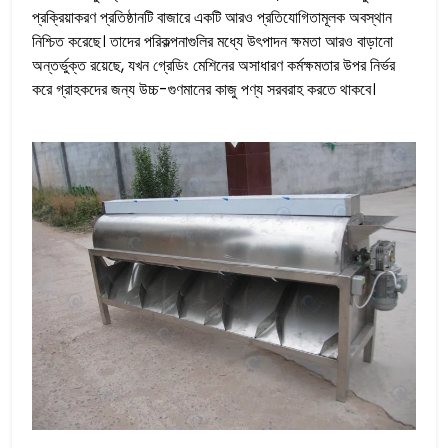
প্রক্রিয়াকরণ প্রতিষ্ঠানটি বাজারে একটি আরও প্রতিযোগিতামূলক অবস্থান
নিশ্চিত করেছে। তাদের পরিকল্পনাগুলির মধ্যে উৎপাদন ক্ষমতা আরও বাড়ানো
অন্তর্ভুক্ত রয়েছে, যখন গ্রেডিং মেশিনের অসাধারণ কর্মক্ষমতার উপর নির্ভর
করে গ্রাহকদের জন্য উচ্চ-গুণমানের কাজু পণ্য সরবরাহ করতে থাকবে।