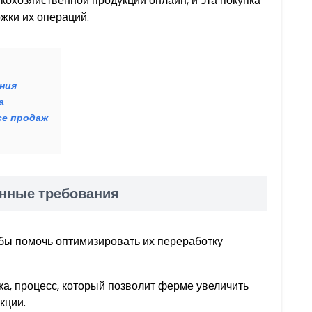
кохозяйственной продукции онлайн, и эта покупка
жки их операций.
ния
а
се продаж
енные требования
обы помочь оптимизировать их переработку
а, процесс, который позволит ферме увеличить
кции.