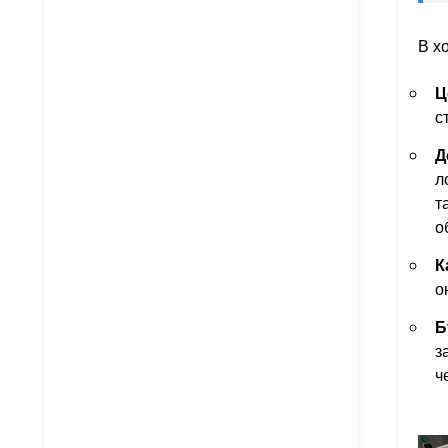
В х
Ц
с
Д
л
т
о
К
о
Б
з
ч