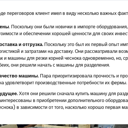
оде переговоров клиент имел в виду несколько важных факт
ены
. Поскольку они были новички в импорте оборудования
тоимости и обеспечении хорошей ценности для своих инвес
оставка и отгрузка.
Поскольку это был их первый опыт имп
огистикой и затратами на доставку. Они рассматривали воз
ак и машины для резки корней чеснока одновременно, но, с
беих, они решили начать с машины для разделения.
ачество машины.
Пара приоритизировала прочность и про
на удовлетворит производственные потребности их фермы.
удущее.
Хотя они решили сначала купить машину для разд
аинтересованы в приобретении дополнительного оборудован
еснока) в зависимости от того, насколько хорошо первая ма