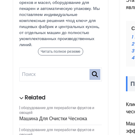
Эта
орехов и масел, оборудование для
явл
пекарен и автоматическую упаковку. Мы
поставляем индивидуальные
комплексные решения «под ключ» для
пищевых фабрик и центральных кухонь,
С
от отдельных машин до полностью
1
укомплектованных производственных
2
линий.
3
Читать полное резюме
4
П
Кли
оборудование для переработки фруктов и
чес
овощей
Машина Для Очистки Чеснока
Маш
оборудование для переработки фруктов и
эфф
овощей