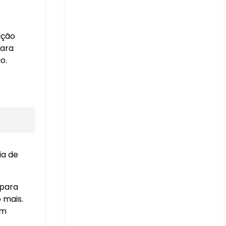
ação
para
o.
ia de
 para
 mais.
am