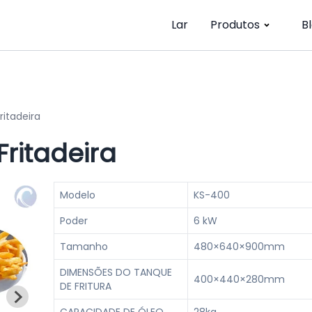
Lar
Produtos
B
ritadeira
Fritadeira
Modelo
KS-400
Poder
6 kW
Tamanho
480×640×900mm
DIMENSÕES DO TANQUE
400×440×280mm
DE FRITURA