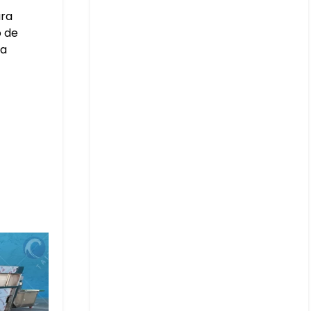
ara
o de
ra