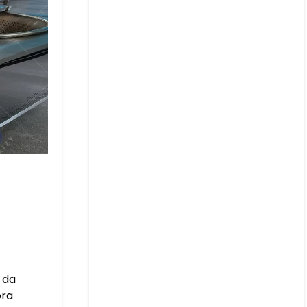
 da
ora