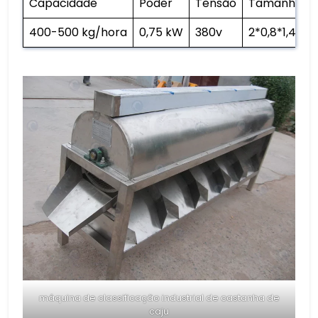
Capacidade
Poder
Tensão
Tamanho
400-500 kg/hora
0,75 kW
380v
2*0,8*1,4 m
máquina de classificação industrial de castanha de
caju