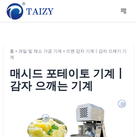
홈
»
과일 및 채소 가공 기계
»
으깬 감자 기계丨감자 으깨기 기
계
매시드 포테이토 기계丨
감자 으깨는 기계