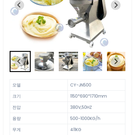
모델
CY-JN500
크기
1150*690*1710mm
전압
380V,50HZ
용량
500-1000KG/h
무게
411KG