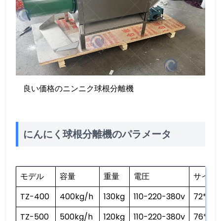
良い価格のニンニク球根分離機
にんにく球根分離機のパラメータ
モデル
容量
重量
電圧
サイズ
TZ-400
400kg/h
130kg
110-220-380v
72*73*
TZ-500
500kg/h
120kg
110-220-380v
76*73