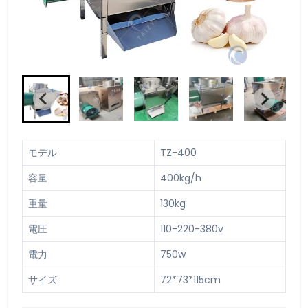
モデル
TZ-400
容量
400kg/h
重量
130kg
電圧
110-220-380v
電力
750w
サイズ
72*73*115cm