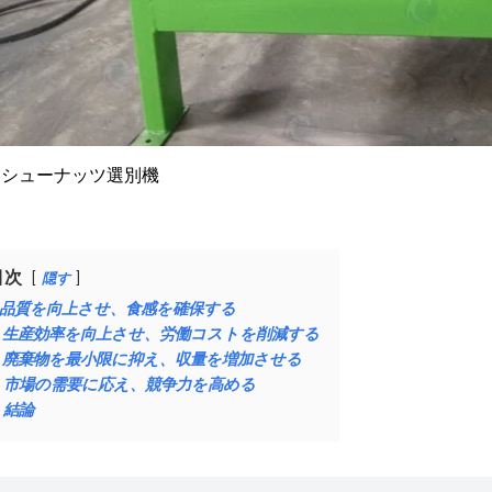
カシューナッツ選別機
目次
隠す
品質を向上させ、食感を確保する
生産効率を向上させ、労働コストを削減する
廃棄物を最小限に抑え、収量を増加させる
市場の需要に応え、競争力を高める
結論