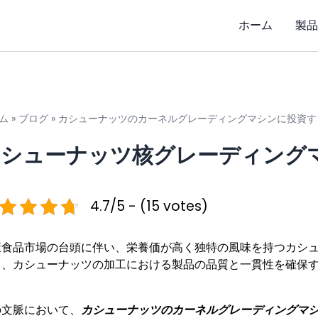
ホーム
製品
ム
»
ブログ
»
カシューナッツのカーネルグレーディングマシンに投資す
カシューナッツ核グレーディング
4.7/5 - (15 votes)
康食品市場の台頭に伴い、栄養価が高く独特の風味を持つカシ
し、カシューナッツの加工における製品の品質と一貫性を確保
。
の文脈において、
カシューナッツのカーネルグレーディングマ