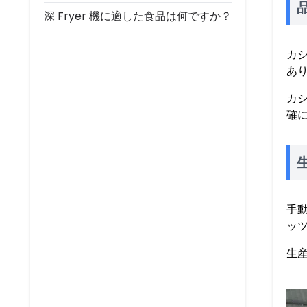
深 Fryer 機に適した食品は何ですか？
カ
あ
カ
確
手
ッ
生