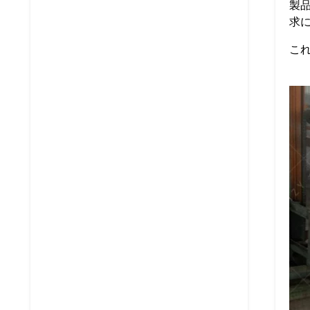
製
求
こ