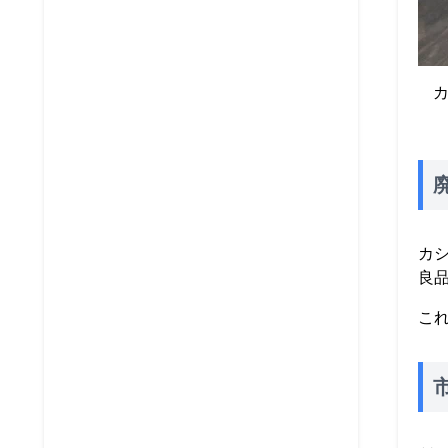
カ
良
こ