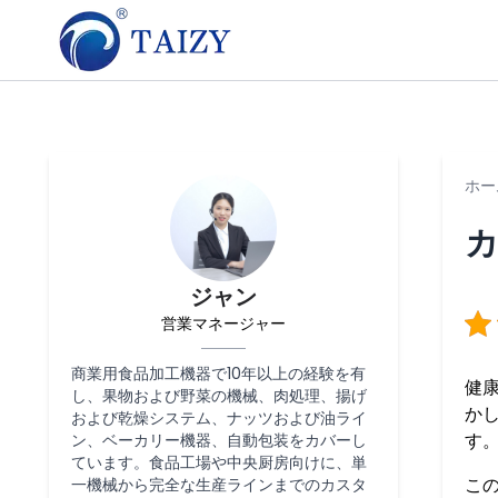
ホー
ジャン
営業マネージャー
商業用食品加工機器で10年以上の経験を有
健
し、果物および野菜の機械、肉処理、揚げ
か
および乾燥システム、ナッツおよび油ライ
す
ン、ベーカリー機器、自動包装をカバーし
ています。食品工場や中央厨房向けに、単
こ
一機械から完全な生産ラインまでのカスタ