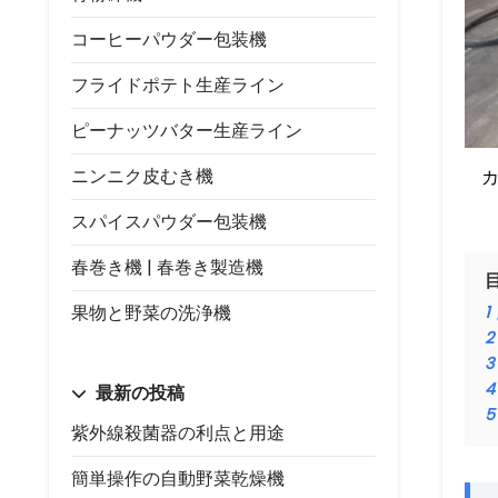
コーヒーパウダー包装機
フライドポテト生産ライン
ピーナッツバター生産ライン
ニンニク皮むき機
スパイスパウダー包装機
春巻き機 | 春巻き製造機
果物と野菜の洗浄機
1
2
3
4
最新の投稿
5
紫外線殺菌器の利点と用途
簡単操作の自動野菜乾燥機