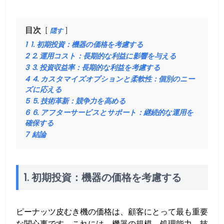
目次
隠す
1
1. 初期投資：機器の価格を考慮する
2
2. 運用コスト：長期的な利益に影響を与える
3
3. 投資収益率：長期的な利益を考慮する
4
4. カスタマイズオプションと柔軟性：個別のニー
ズに応える
5
5. 技術革新：競争力を高める
6
6. アフターサービスとサポート：継続的な運用を
確保する
7
結論
1. 初期投資：機器の価格を考慮する
ピーナッツ皮むき機の価格は、顧客にとって最も重要
な関心事です。これには、機器の規模、処理能力、技