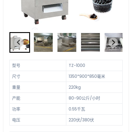
型号
TZ-1000
尺寸
1350*900*850毫米
重量
220kg
产能
80-90公斤/小时
功率
0.55千瓦
电压
220伏/380伏