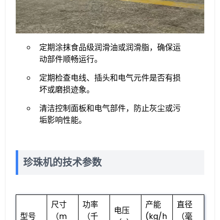
定期涂抹食品级润滑油或润滑脂，确保运
动部件顺畅运行。
定期检查电线、插头和电气元件是否有损
坏或磨损迹象。
清洁控制面板和电气部件，防止灰尘或污
垢影响性能。
珍珠机的技术参数
尺寸
功率
产能
直径
电压
型号
（m
（千
(kg/h
（毫