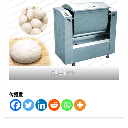
商用面团搅拌机
传播爱