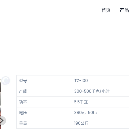
首页
产品
型号
TZ-100
产能
300-500千克/小时
功率
5.5千瓦
电压
380v，50hz
重量
190公斤