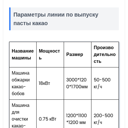
Параметры линии по выпуску
пасты какао
Произво
Название
Мощност
Размер
дительно
машины
ь
сть
Машина
обжарки
3000*120
50-500
18кВт
какао-
0*1700мм
кг/ч
бобов
Машина
для
1200*1100
200-500
очистки
0.75 кВт
*1200 мм
кг/ч
какао-