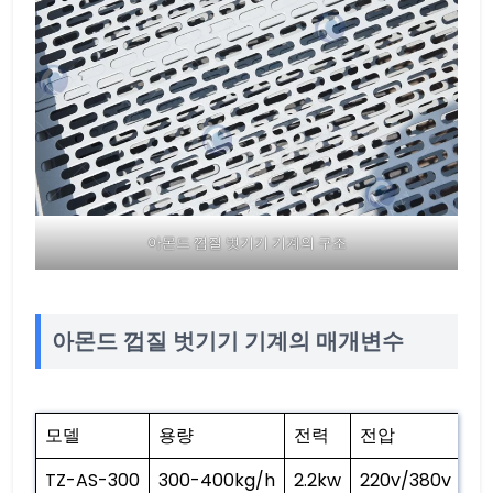
아몬드 껍질 벗기기 기계의 구조
아몬드 껍질 벗기기 기계의 매개변수
모델
용량
전력
전압
크
TZ-AS-300
300-400kg/h
2.2kw
220v/380v
2*